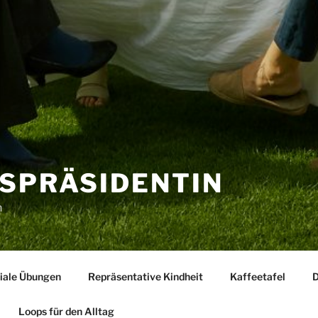
ESPRÄSIDENTIN
n
iale Übungen
Repräsentative Kindheit
Kaffeetafel
D
Loops für den Alltag