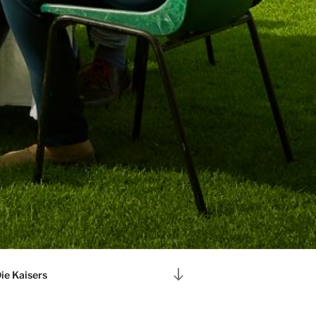
Zum
ie Kaisers
Inhalt
nach